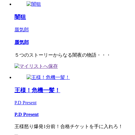
闇狙
蜃気郎
蜃気郎
５つのストーリーからなる闇夜の物語・・・
王様！危機一髪！
P.D Present
P.D Present
王様怒り爆発1分前！合格チケットを手に入れろ！