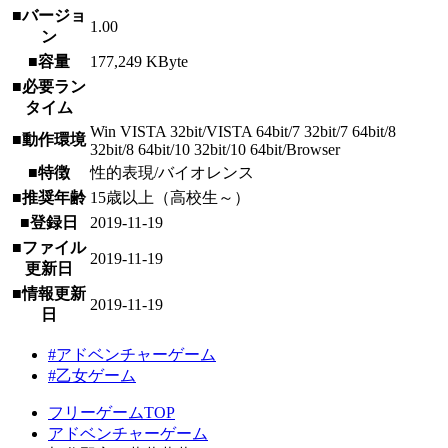
■バージョ
1.00
ン
■容量
177,249 KByte
■必要ラン
タイム
Win VISTA 32bit/VISTA 64bit/7 32bit/7 64bit/8
■動作環境
32bit/8 64bit/10 32bit/10 64bit/Browser
■特徴
性的表現/バイオレンス
■推奨年齢
15歳以上（高校生～）
■登録日
2019-11-19
■ファイル
2019-11-19
更新日
■情報更新
2019-11-19
日
#アドベンチャーゲーム
#乙女ゲーム
フリーゲームTOP
アドベンチャーゲーム