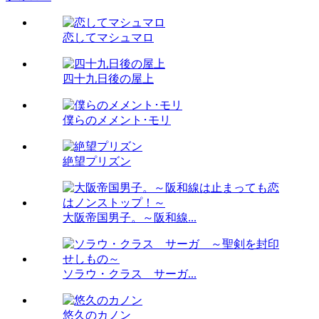
恋してマシュマロ
四十九日後の屋上
僕らのメメント･モリ
絶望プリズン
大阪帝国男子。～阪和線...
ソラウ・クラス サーガ...
悠久のカノン