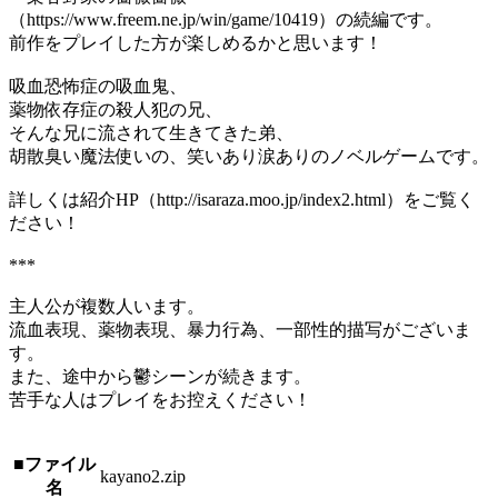
（https://www.freem.ne.jp/win/game/10419）の続編です。
前作をプレイした方が楽しめるかと思います！
吸血恐怖症の吸血鬼、
薬物依存症の殺人犯の兄、
そんな兄に流されて生きてきた弟、
胡散臭い魔法使いの、笑いあり涙ありのノベルゲームです。
詳しくは紹介HP（http://isaraza.moo.jp/index2.html）をご覧く
ださい！
***
主人公が複数人います。
流血表現、薬物表現、暴力行為、一部性的描写がございま
す。
また、途中から鬱シーンが続きます。
苦手な人はプレイをお控えください！
■ファイル
kayano2.zip
名