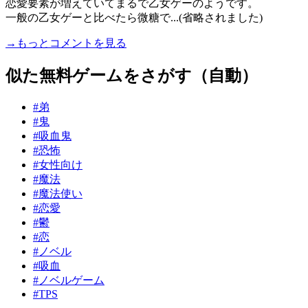
恋愛要素が増えていてまるで乙女ゲーのようです。
一般の乙女ゲーと比べたら微糖で...(省略されました)
→もっとコメントを見る
似た無料ゲームをさがす（自動）
#弟
#鬼
#吸血鬼
#恐怖
#女性向け
#魔法
#魔法使い
#恋愛
#鬱
#恋
#ノベル
#吸血
#ノベルゲーム
#TPS