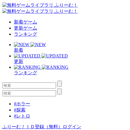
新着ゲーム
更新ゲーム
ランキング
新着
更新
ランキング
#ホラー
#探索
#レトロ
ふりーむ！ＩＤ登録（無料）
ログイン