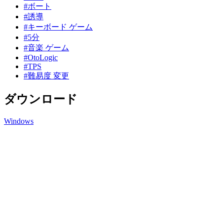
#ボート
#誘導
#キーボード ゲーム
#5分
#音楽 ゲーム
#OtoLogic
#TPS
#難易度 変更
ダウンロード
Windows