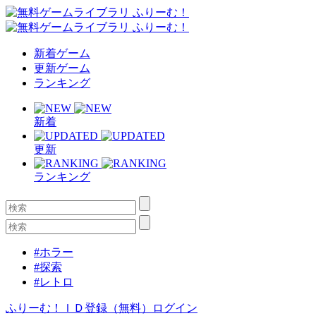
新着ゲーム
更新ゲーム
ランキング
新着
更新
ランキング
#ホラー
#探索
#レトロ
ふりーむ！ＩＤ登録（無料）
ログイン