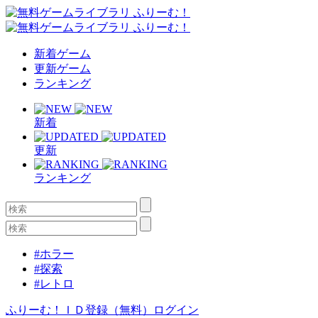
新着ゲーム
更新ゲーム
ランキング
新着
更新
ランキング
#ホラー
#探索
#レトロ
ふりーむ！ＩＤ登録（無料）
ログイン