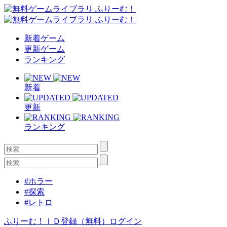
新着ゲーム
更新ゲーム
ランキング
新着
更新
ランキング
#ホラー
#探索
#レトロ
ふりーむ！ＩＤ登録（無料）
ログイン