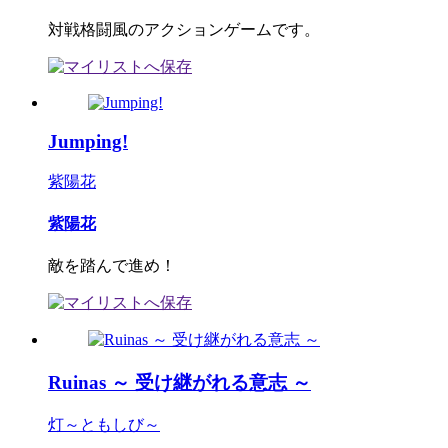
対戦格闘風のアクションゲームです。
Jumping!
紫陽花
紫陽花
敵を踏んで進め！
Ruinas ～ 受け継がれる意志 ～
灯～ともしび～