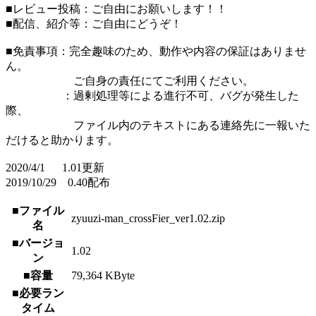
■レビュー投稿：ご自由にお願いします！！
■配信、紹介等：ご自由にどうぞ！
■免責事項：完全趣味のため、動作や内容の保証はありませ
ん。
ご自身の責任にてご利用ください。
：過剰処理等による進行不可、バグが発生した
際、
ファイル内のテキストにある連絡先に一報いた
だけると助かります。
2020/4/1 1.01更新
2019/10/29 0.40配布
■ファイル
zyuuzi-man_crossFier_ver1.02.zip
名
■バージョ
1.02
ン
■容量
79,364 KByte
■必要ラン
タイム