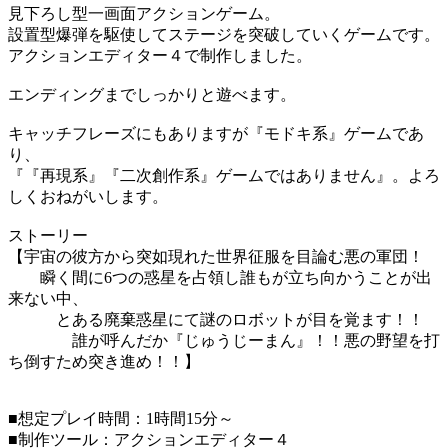
見下ろし型一画面アクションゲーム。
設置型爆弾を駆使してステージを突破していくゲームです。
アクションエディター４で制作しました。
エンディングまでしっかりと遊べます。
キャッチフレーズにもありますが『モドキ系』ゲームであ
り、
『『再現系』『二次創作系』ゲームではありません』。よろ
しくおねがいします。
ストーリー
【宇宙の彼方から突如現れた世界征服を目論む悪の軍団！
瞬く間に6つの惑星を占領し誰もが立ち向かうことが出
来ない中、
とある廃棄惑星にて謎のロボットが目を覚ます！！
誰が呼んだか『じゅうじーまん』！！悪の野望を打
ち倒すため突き進め！！】
■想定プレイ時間：1時間15分～
■制作ツール：アクションエディター４