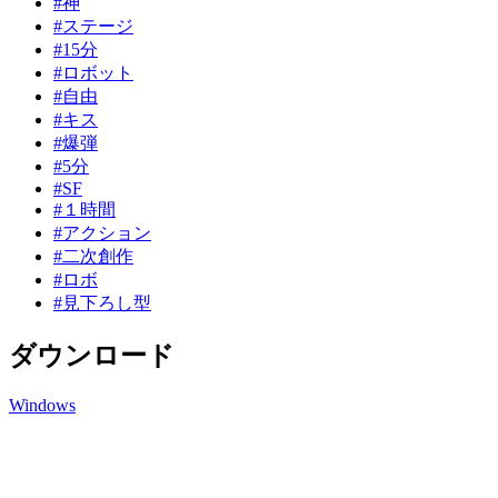
#神
#ステージ
#15分
#ロボット
#自由
#キス
#爆弾
#5分
#SF
#１時間
#アクション
#二次創作
#ロボ
#見下ろし型
ダウンロード
Windows