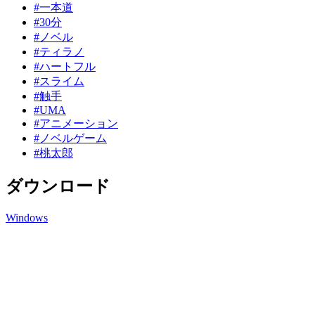
#一本道
#30分
#ノベル
#ティラノ
#ハートフル
#スライム
#触手
#UMA
#アニメーション
#ノベルゲーム
#桃太郎
ダウンロード
Windows