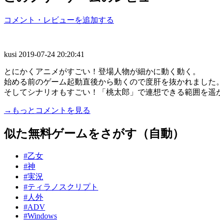
コメント・レビューを追加する
kusi
2019-07-24 20:20:41
とにかくアニメがすごい！登場人物が細かに動く動く。
始める前のゲーム起動直後から動くので度肝を抜かれました
そしてシナリオもすごい！「桃太郎」で連想できる範囲を遥かに
→もっとコメントを見る
似た無料ゲームをさがす（自動）
#乙女
#神
#実況
#ティラノスクリプト
#人外
#ADV
#Windows