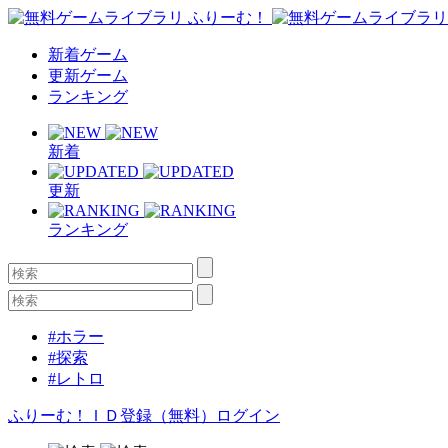
新着ゲーム
更新ゲーム
ランキング
新着
更新
ランキング
#ホラー
#探索
#レトロ
ふりーむ！ＩＤ登録（無料）
ログイン