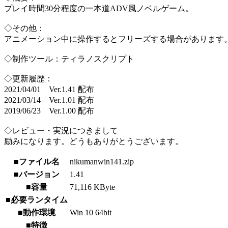
プレイ時間30分程度の一本道ADV風ノベルゲーム。
◇その他：
アニメーション中に操作するとフリーズする場合があります
◇制作ツール：ティラノスクリプト
◇更新履歴：
2021/04/01 Ver.1.41 配布
2021/03/14 Ver.1.01 配布
2019/06/23 Ver.1.00 配布
◇レビュー・実況につきまして
励みになります。どうもありがとうございます。
■ファイル名
nikumanwin141.zip
■バージョン
1.41
■容量
71,116 KByte
■必要ランタイム
■動作環境
Win 10 64bit
■特徴