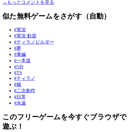
→もっとコメントを見る
似た無料ゲームをさがす（自動）
#実況
#実況 歓迎
#ティラノビルダー
#夢
#掌編
#一本道
#5分
#TS
#ティラノ
#娘
#二次創作
#日常
#永遠
このフリーゲームを今すぐブラウザで
遊ぶ！