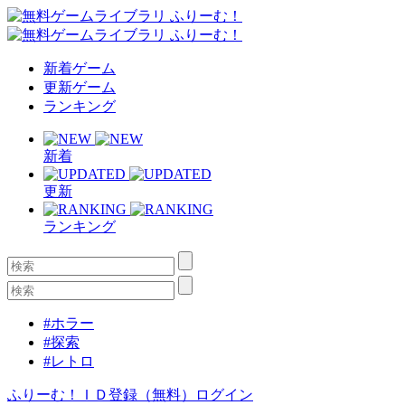
新着ゲーム
更新ゲーム
ランキング
新着
更新
ランキング
#ホラー
#探索
#レトロ
ふりーむ！ＩＤ登録（無料）
ログイン