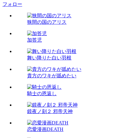
フォロー
狭間の国のアリス
加答児
舞い降りた白い羽根
貴方のワキが舐めたい
騎士の恩返し
鏡夜ノ刻２ 邪帝天神
恋愛漫画DEATH