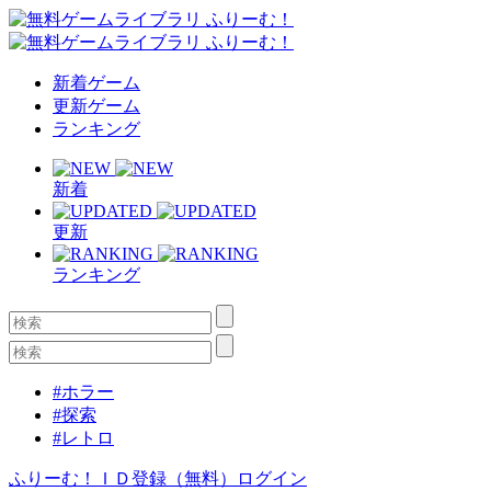
新着ゲーム
更新ゲーム
ランキング
新着
更新
ランキング
#ホラー
#探索
#レトロ
ふりーむ！ＩＤ登録（無料）
ログイン