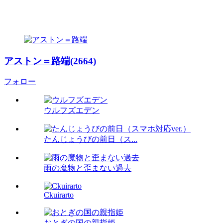
アストン＝路端(2664)
フォロー
ウルフズエデン
たんじょうびの前日（ス...
雨の魔物と歪まない過去
Ckuirarto
おとぎの国の親指姫