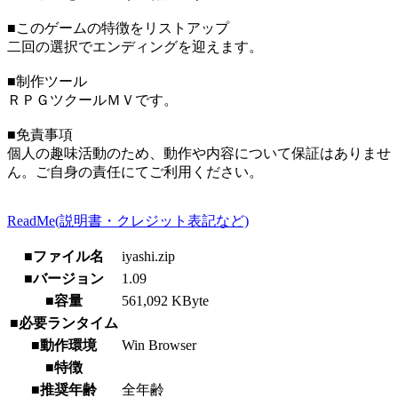
■このゲームの特徴をリストアップ
二回の選択でエンディングを迎えます。
■制作ツール
ＲＰＧツクールＭＶです。
■免責事項
個人の趣味活動のため、動作や内容について保証はありませ
ん。ご自身の責任にてご利用ください。
ReadMe(説明書・クレジット表記など)
■ファイル名
iyashi.zip
■バージョン
1.09
■容量
561,092 KByte
■必要ランタイム
■動作環境
Win Browser
■特徴
■推奨年齢
全年齢