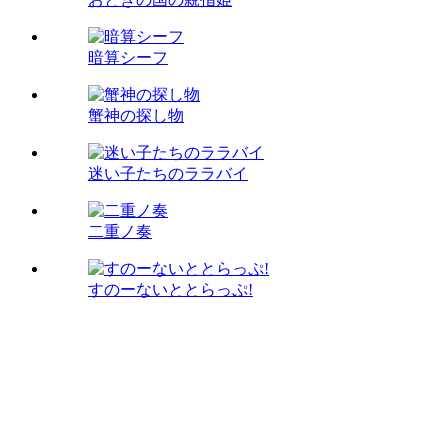
暗算シーフ
蟹神の探し物
迷い子たちのララバイ
二重ノ奏
すのーないととらっぷ!