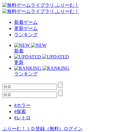
新着ゲーム
更新ゲーム
ランキング
新着
更新
ランキング
#ホラー
#探索
#レトロ
ふりーむ！ＩＤ登録（無料）
ログイン