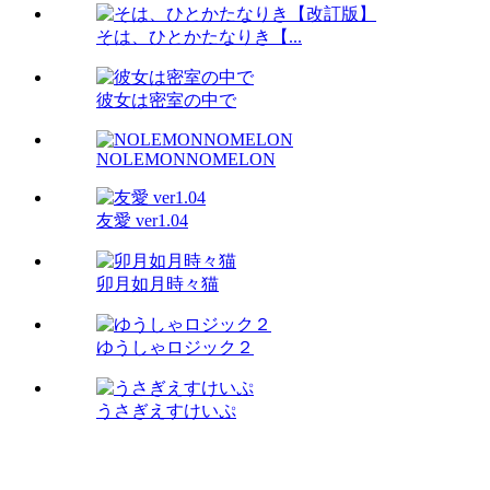
そは、ひとかたなりき【...
彼女は密室の中で
NOLEMONNOMELON
友愛 ver1.04
卯月如月時々猫
ゆうしゃロジック２
うさぎえすけいぷ