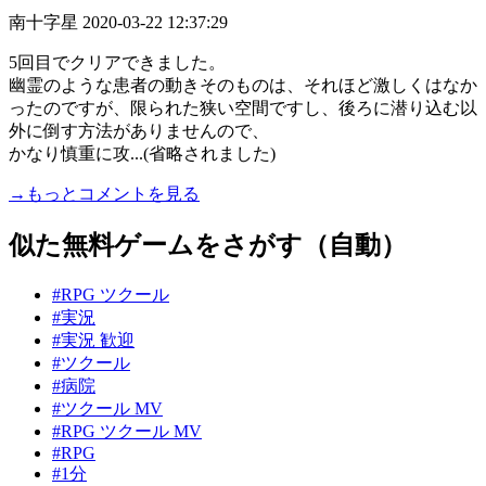
南十字星
2020-03-22 12:37:29
5回目でクリアできました。
幽霊のような患者の動きそのものは、それほど激しくはなか
ったのですが、限られた狭い空間ですし、後ろに潜り込む以
外に倒す方法がありませんので、
かなり慎重に攻...(省略されました)
→もっとコメントを見る
似た無料ゲームをさがす（自動）
#RPG ツクール
#実況
#実況 歓迎
#ツクール
#病院
#ツクール MV
#RPG ツクール MV
#RPG
#1分