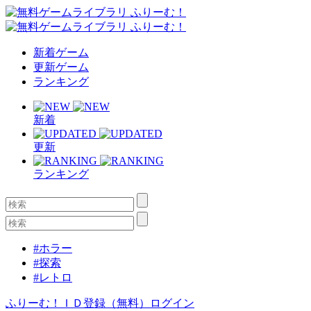
新着ゲーム
更新ゲーム
ランキング
新着
更新
ランキング
#ホラー
#探索
#レトロ
ふりーむ！ＩＤ登録（無料）
ログイン