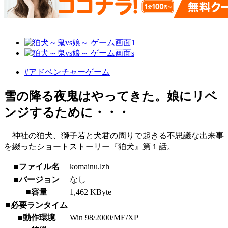
#アドベンチャーゲーム
雪の降る夜鬼はやってきた。娘にリベ
ンジするために・・・
神社の狛犬、獅子若と犬君の周りで起きる不思議な出来事
を綴ったショートストーリー『狛犬』第１話。
■ファイル名
komainu.lzh
■バージョン
なし
■容量
1,462 KByte
■必要ランタイム
■動作環境
Win 98/2000/ME/XP