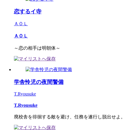
恋するイ寺
ＡＯＬ
ＡＯＬ
～恋の相手は明朝体～
学舎怜児の夜間警備
T.Ryousuke
T.Ryousuke
廃校舎を徘徊する敵を避け、任務を遂行し脱出せよ。