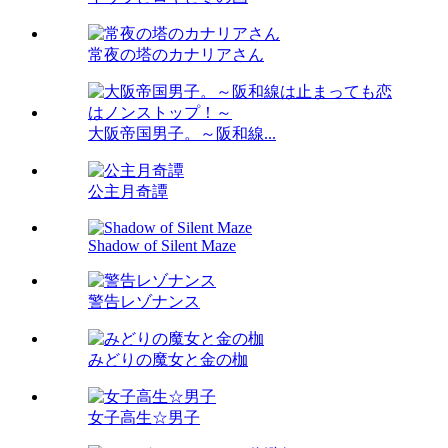
常夜の塔のカナリアさん
大阪帝国男子。～阪和線...
公主月奇譚
Shadow of Silent Maze
警告レゾナンス
みどりの魔女と金の枷
女子高生☆男子