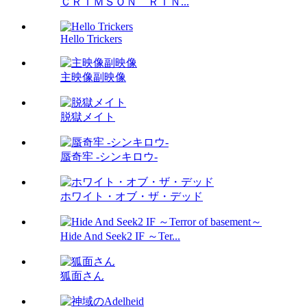
ＣＲＩＭＳＯＮ ＲＩＮ...
Hello Trickers
主映像副映像
脱獄メイト
蜃奇牢 -シンキロウ-
ホワイト・オブ・ザ・デッド
Hide And Seek2 IF ～Ter...
狐面さん