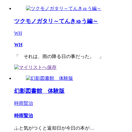
ツクモノガタリ～てんきゅう編～
WH
WH
「 それは、雨の降る日の事だった。 」
幻影図書館 体験版
時雨賢治
時雨賢治
ふと気がつくと返却日が今日の本が…