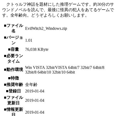
クトゥルフ神話を題材にした推理ゲームです。約30分のサ
ウンドノベルを読んで、最後に怪異の犯人をあてるゲームで
す。全年齢向。どうぞよろしくお願いします。
■ファイル
EvilWitch2_Windows.zip
名
■バージョ
1.01
ン
■容量
76,038 KByte
■必要ラン
タイム
Win VISTA 32bit/VISTA 64bit/7 32bit/7 64bit/8
■動作環境
32bit/8 64bit/10 32bit/10 64bit
■特徴
■推奨年齢
全年齢
■登録日
2019-01-04
■ファイル
2019-01-04
更新日
■情報更新
2019-01-04
日