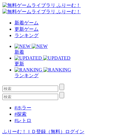
新着ゲーム
更新ゲーム
ランキング
新着
更新
ランキング
#ホラー
#探索
#レトロ
ふりーむ！ＩＤ登録（無料）
ログイン