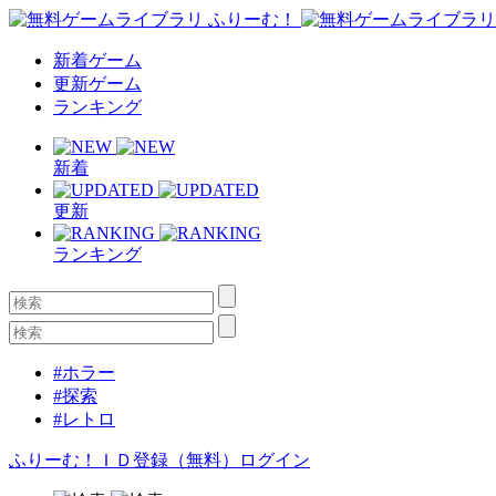
新着ゲーム
更新ゲーム
ランキング
新着
更新
ランキング
#ホラー
#探索
#レトロ
ふりーむ！ＩＤ登録（無料）
ログイン