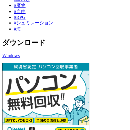
#魔物
#自由
#RPG
#シュミレーション
#海
ダウンロード
Windows