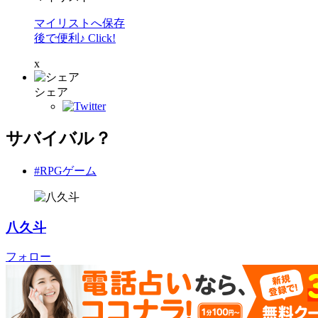
マイリストへ保存
後で便利♪ Click!
x
シェア
サバイバル？
#RPGゲーム
八久斗
フォロー