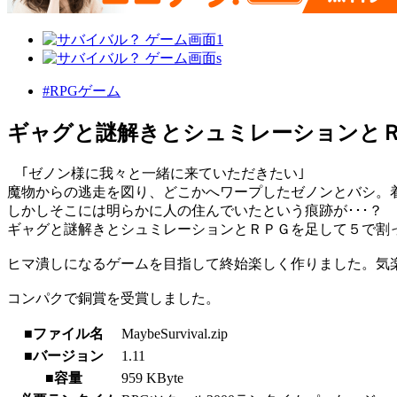
#RPGゲーム
ギャグと謎解きとシュミレーションと
｢ゼノン様に我々と一緒に来ていただきたい｣
魔物からの逃走を図り、どこかへワープしたゼノンとバシ。
しかしそこには明らかに人の住んでいたという痕跡が･･･？
ギャグと謎解きとシュミレーションとＲＰＧを足して５で割
ヒマ潰しになるゲームを目指して終始楽しく作りました。気
コンパクで銅賞を受賞しました。
■ファイル名
MaybeSurvival.zip
■バージョン
1.11
■容量
959 KByte