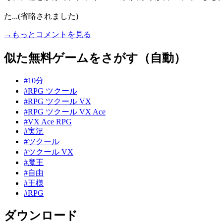
た...(省略されました)
→もっとコメントを見る
似た無料ゲームをさがす（自動）
#10分
#RPG ツクール
#RPG ツクール VX
#RPG ツクール VX Ace
#VX Ace RPG
#実況
#ツクール
#ツクール VX
#魔王
#自由
#王様
#RPG
ダウンロード