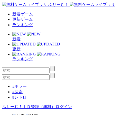
新着ゲーム
更新ゲーム
ランキング
新着
更新
ランキング
#ホラー
#探索
#レトロ
ふりーむ！ＩＤ登録（無料）
ログイン