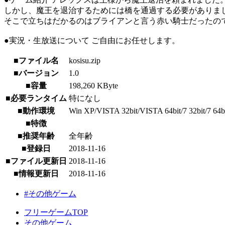
しかし、魔王を退治するためには橋を通過する必要がありま
そこで立ちはだかるのはブライアンと言う赤い騎士だったの
●実況・生放送について ご自由にお任せします。
■ファイル名
kosisu.zip
■バージョン
1.0
■容量
198,260 KByte
■必要ランタイム
特になし
■動作環境
Win XP/VISTA 32bit/VISTA 64bit/7 32bit/7 64bit/
■特徴
■推奨年齢
全年齢
■登録日
2018-11-16
■ファイル更新日
2018-11-16
■情報更新日
2018-11-16
#その他ゲーム
フリーゲームTOP
その他ゲーム