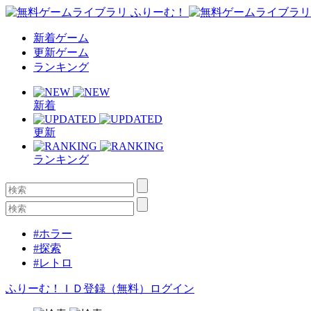
新着ゲーム
更新ゲーム
ランキング
新着
更新
ランキング
#ホラー
#探索
#レトロ
ふりーむ！ＩＤ登録（無料）
ログイン