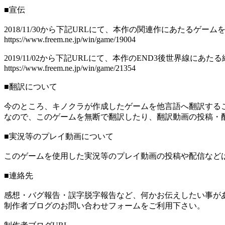
■宣伝
2018/11/30から下記URLにて、本作の関連作にあたるゲー
https://www.freem.ne.jp/win/game/19004
2019/11/02から下記URLにて、本作のEND3後世界線に
https://www.freem.ne.jp/win/game/21354
■翻訳について
今のところ、キノクラが作成したゲームを他言語へ翻訳する
なので、このゲームを無断で翻訳したり、翻訳動画の投稿・
■実況等のプレイ動画について
このゲームを使用した実況等のプレイ動画の投稿や配信など
■連絡先
感想・バグ報告・誤字脱字報告など、何かお伝えしたい事が
制作者ブログのお問い合わせフォームをご利用下さい。