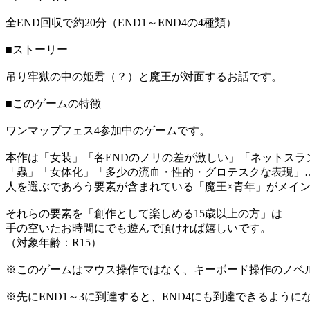
全END回収で約20分（END1～END4の4種類）
■ストーリー
吊り牢獄の中の姫君（？）と魔王が対面するお話です。
■このゲームの特徴
ワンマップフェス4参加中のゲームです。
本作は「女装」「各ENDのノリの差が激しい」「ネットスラ
「蟲」「女体化」「多少の流血・性的・グロテスクな表現」
人を選ぶであろう要素が含まれている「魔王×青年」がメイ
それらの要素を「創作として楽しめる15歳以上の方」は
手の空いたお時間にでも遊んで頂ければ嬉しいです。
（対象年齢：R15）
※このゲームはマウス操作ではなく、キーボード操作のノベ
※先にEND1～3に到達すると、END4にも到達できるように