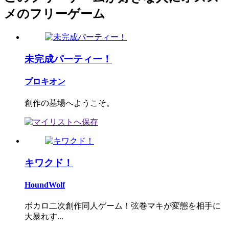
メのフリーゲーム
未完成パーティー！
プロキオン
創作の墓場へようこそ。
キワクド！
HoundWolf
ボカロ二次創作同人ゲーム！弦巻マキが変態を相手に
大暴れす...