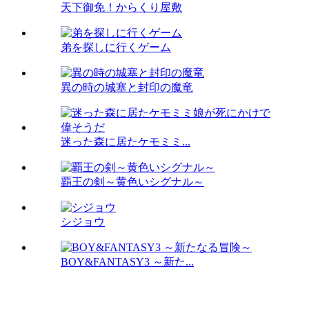
天下御免！からくり屋敷
弟を探しに行くゲーム
異の時の城塞と封印の魔竜
迷った森に居たケモミミ...
覇王の剣～黄色いシグナル～
シジョウ
BOY&FANTASY3 ～新た...