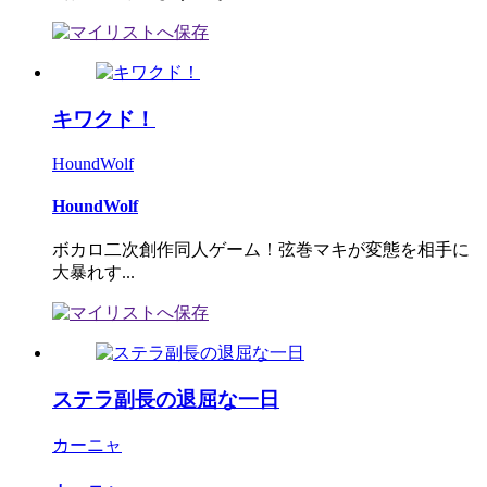
キワクド！
HoundWolf
HoundWolf
ボカロ二次創作同人ゲーム！弦巻マキが変態を相手に
大暴れす...
ステラ副長の退屈な一日
カーニャ