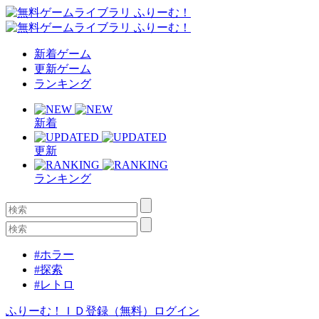
新着ゲーム
更新ゲーム
ランキング
新着
更新
ランキング
#ホラー
#探索
#レトロ
ふりーむ！ＩＤ登録（無料）
ログイン