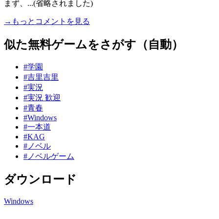
まず、...(省略されました)
→もっとコメントを見る
似た無料ゲームをさがす（自動）
#学園
#吉里吉里
#実況
#実況 歓迎
#青春
#Windows
#一本道
#KAG
#ノベル
#ノベルゲーム
ダウンロード
Windows