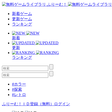
新着ゲーム
更新ゲーム
ランキング
新着
更新
ランキング
#ホラー
#探索
#レトロ
ふりーむ！ＩＤ登録（無料）
ログイン