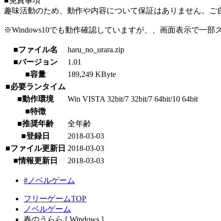
■免責事項
趣味活動のため、動作や内容について保証はありません。ご
※Windows10でも動作確認していますが、、画面表示で
■ファイル名
haru_no_urara.zip
■バージョン
1.01
■容量
189,249 KByte
■必要ランタイム
■動作環境
Win VISTA 32bit/7 32bit/7 64bit/10 64bit
■特徴
■推奨年齢
全年齢
■登録日
2018-03-03
■ファイル更新日
2018-03-03
■情報更新日
2018-03-03
#ノベルゲーム
フリーゲームTOP
ノベルゲーム
春のうらら [ Windows ]