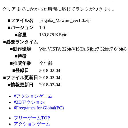
クリアまでにかかった時間に応じてランクがつきます。
■ファイル名
Isogaba_Maware_ver1.0.zip
■バージョン
1.0
■容量
150,878 KByte
■必要ランタイム
■動作環境
Win VISTA 32bit/VISTA 64bit/7 32bit/7 64bit/8 3
■特徴
■推奨年齢
全年齢
■登録日
2018-02-04
■ファイル更新日
2018-02-04
■情報更新日
2018-02-04
#アクションゲーム
#3Dアクション
#Freegames for Global(PC)
フリーゲームTOP
アクションゲーム