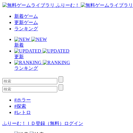
新着ゲーム
更新ゲーム
ランキング
新着
更新
ランキング
#ホラー
#探索
#レトロ
ふりーむ！ＩＤ登録（無料）
ログイン