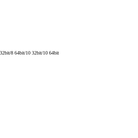
2bit/8 64bit/10 32bit/10 64bit