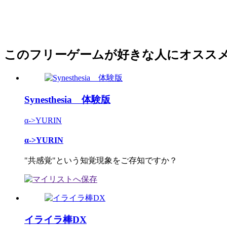
このフリーゲームが好きな人にオスス
Synesthesia 体験版
α->YURIN
α->YURIN
"共感覚"という知覚現象をご存知ですか？
イライラ棒DX