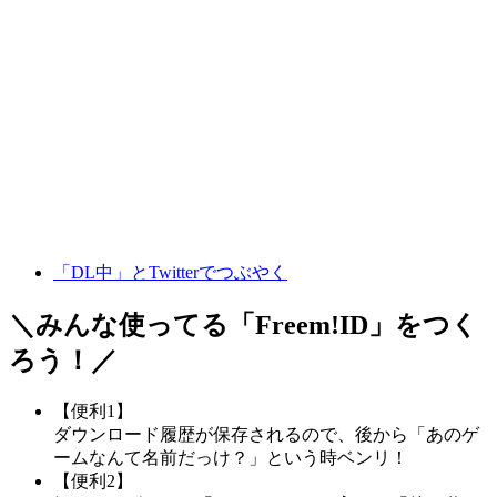
「DL中」とTwitterでつぶやく
＼みんな使ってる「
Freem!ID
」をつく
ろう！／
【便利1】
ダウンロード履歴が保存されるので、後から「あのゲ
ームなんて名前だっけ？」という時ベンリ！
【便利2】