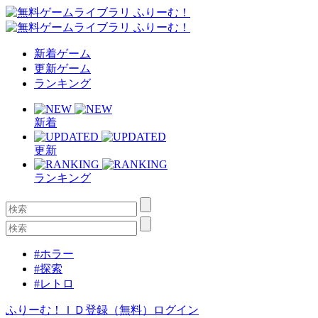
新着ゲーム
更新ゲーム
ランキング
新着
更新
ランキング
#ホラー
#探索
#レトロ
ふりーむ！ＩＤ登録（無料）
ログイン