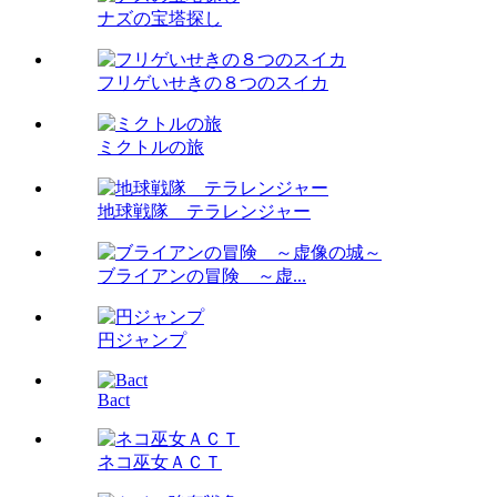
ナズの宝塔探し
フリゲいせきの８つのスイカ
ミクトルの旅
地球戦隊 テラレンジャー
ブライアンの冒険 ～虚...
円ジャンプ
Bact
ネコ巫女ＡＣＴ