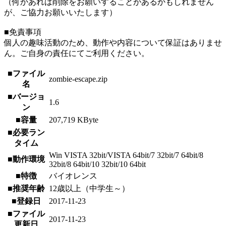
（何かあれば削除をお願いすることがあるかもしれません
が、ご協力お願いいたします）
■免責事項
個人の趣味活動のため、動作や内容について保証はありませ
ん。ご自身の責任にてご利用ください。
■ファイル
zombie-escape.zip
名
■バージョ
1.6
ン
■容量
207,719 KByte
■必要ラン
タイム
Win VISTA 32bit/VISTA 64bit/7 32bit/7 64bit/8
■動作環境
32bit/8 64bit/10 32bit/10 64bit
■特徴
バイオレンス
■推奨年齢
12歳以上（中学生～）
■登録日
2017-11-23
■ファイル
2017-11-23
更新日