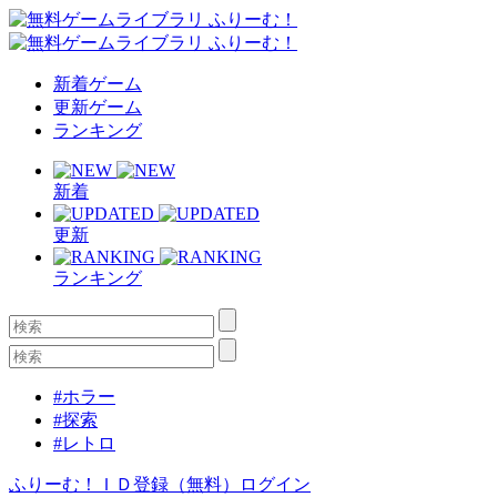
新着ゲーム
更新ゲーム
ランキング
新着
更新
ランキング
#ホラー
#探索
#レトロ
ふりーむ！ＩＤ登録（無料）
ログイン