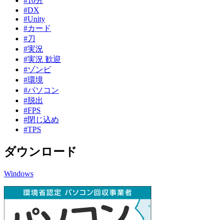
#10分
#DX
#Unity
#カード
#刀
#実況
#実況 歓迎
#ゾンビ
#環境
#パソコン
#脱出
#FPS
#閉じ込め
#TPS
ダウンロード
Windows