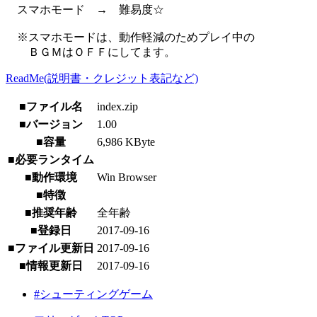
スマホモード → 難易度☆
※スマホモードは、動作軽減のためプレイ中の
ＢＧＭはＯＦＦにしてます。
ReadMe(説明書・クレジット表記など)
■ファイル名
index.zip
■バージョン
1.00
■容量
6,986 KByte
■必要ランタイム
■動作環境
Win Browser
■特徴
■推奨年齢
全年齢
■登録日
2017-09-16
■ファイル更新日
2017-09-16
■情報更新日
2017-09-16
#シューティングゲーム