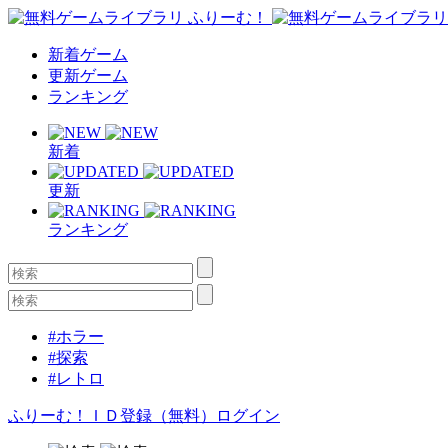
新着ゲーム
更新ゲーム
ランキング
新着
更新
ランキング
#ホラー
#探索
#レトロ
ふりーむ！ＩＤ登録（無料）
ログイン