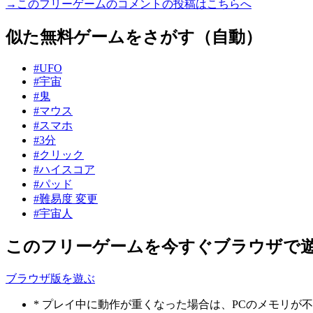
→このフリーゲームのコメントの投稿はこちらへ
似た無料ゲームをさがす（自動）
#UFO
#宇宙
#鬼
#マウス
#スマホ
#3分
#クリック
#ハイスコア
#パッド
#難易度 変更
#宇宙人
このフリーゲームを今すぐブラウザで
ブラウザ版を遊ぶ
* プレイ中に動作が重くなった場合は、PCのメモリ