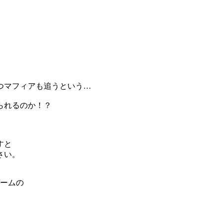
つマフィアも追うという…
られるのか！？
すと
さい。
ゲームの