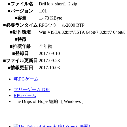
■ファイル名
DriHop_short1_2.zip
■バージョン
1.01
■容量
1,473 KByte
■必要ランタイム
RPGツクール2000 RTP
■動作環境
Win VISTA 32bit/VISTA 64bit/7 32bit/7 64bit/8 3
■特徴
■推奨年齢
全年齢
■登録日
2017-09-10
■ファイル更新日
2017-09-23
■情報更新日
2017-10-03
#RPGゲーム
フリーゲームTOP
RPGゲーム
The Drips of Hope 短編1 [ Windows ]