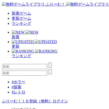
新着ゲーム
更新ゲーム
ランキング
新着
更新
ランキング
#ホラー
#探索
#レトロ
ふりーむ！ＩＤ登録（無料）
ログイン