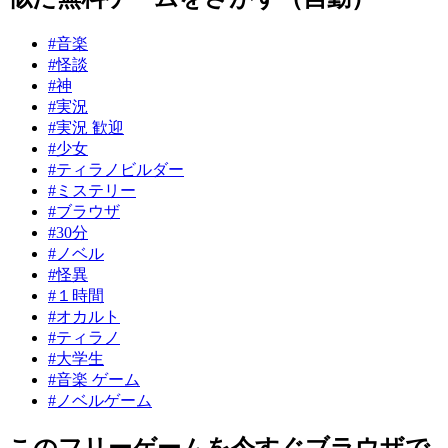
#音楽
#怪談
#神
#実況
#実況 歓迎
#少女
#ティラノビルダー
#ミステリー
#ブラウザ
#30分
#ノベル
#怪異
#１時間
#オカルト
#ティラノ
#大学生
#音楽 ゲーム
#ノベルゲーム
このフリーゲームを今すぐブラウザで