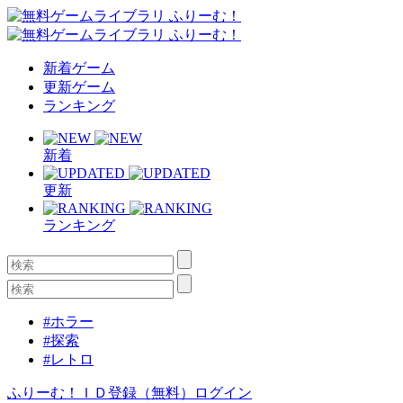
新着ゲーム
更新ゲーム
ランキング
新着
更新
ランキング
#ホラー
#探索
#レトロ
ふりーむ！ＩＤ登録（無料）
ログイン