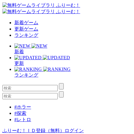
新着ゲーム
更新ゲーム
ランキング
新着
更新
ランキング
#ホラー
#探索
#レトロ
ふりーむ！ＩＤ登録（無料）
ログイン