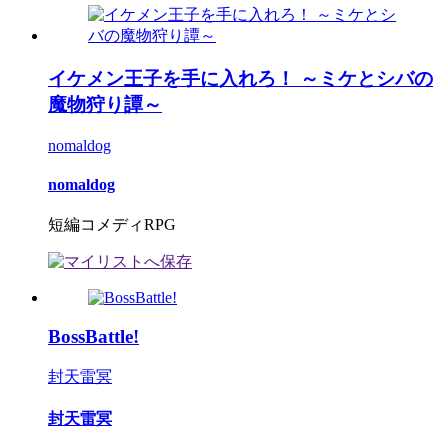
イケメン王子を手に入れろ！ ～ミケとシバの
魔物狩り譚～
nomaldog
nomaldog
短編コメディRPG
BossBattle!
封天雷冥
封天雷冥