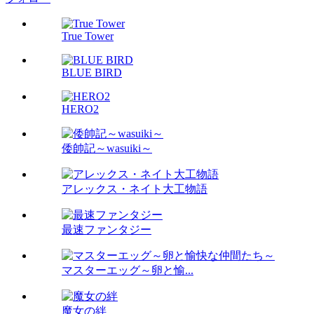
True Tower
BLUE BIRD
HERO2
倭帥記～wasuiki～
アレックス・ネイト大工物語
最速ファンタジー
マスターエッグ～卵と愉...
魔女の絆