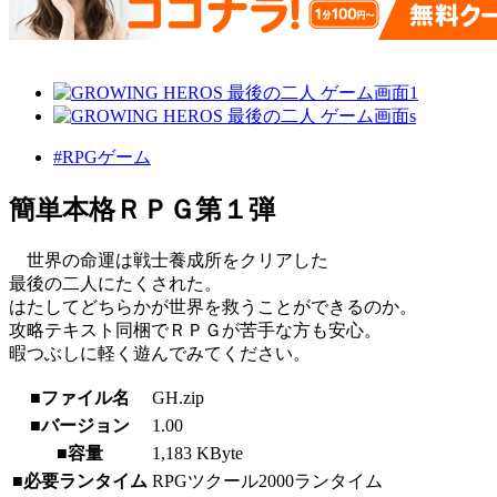
#RPGゲーム
簡単本格ＲＰＧ第１弾
世界の命運は戦士養成所をクリアした
最後の二人にたくされた。
はたしてどちらかが世界を救うことができるのか。
攻略テキスト同梱でＲＰＧが苦手な方も安心。
暇つぶしに軽く遊んでみてください。
■ファイル名
GH.zip
■バージョン
1.00
■容量
1,183 KByte
■必要ランタイム
RPGツクール2000ランタイム