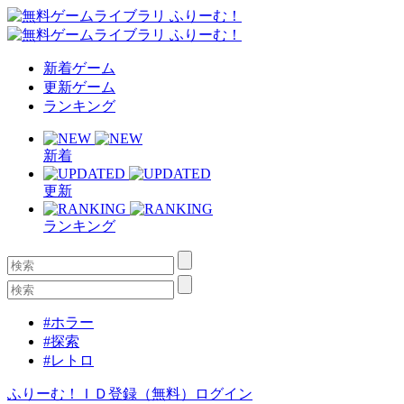
新着ゲーム
更新ゲーム
ランキング
新着
更新
ランキング
#ホラー
#探索
#レトロ
ふりーむ！ＩＤ登録（無料）
ログイン