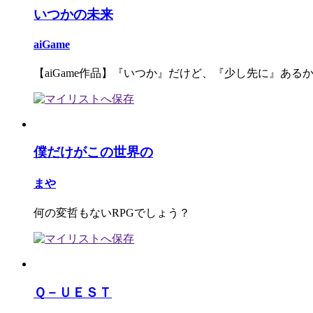
いつかの未来
aiGame
【aiGame作品】『いつか』だけど、『少し先に』ある
僕だけがこの世界の
まや
何の変哲もないRPGでしょう？
Ｑ－ＵＥＳＴ