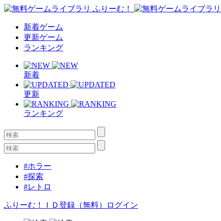
新着ゲーム
更新ゲーム
ランキング
新着
更新
ランキング
#ホラー
#探索
#レトロ
ふりーむ！ＩＤ登録（無料）
ログイン