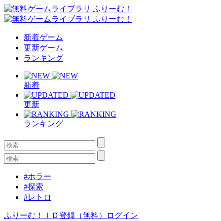
新着ゲーム
更新ゲーム
ランキング
新着
更新
ランキング
#ホラー
#探索
#レトロ
ふりーむ！ＩＤ登録（無料）
ログイン