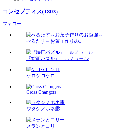
コンセプティス(1803)
フォロー
べるたす～お菓子作りの...
『絵画パズル』 ルノワール
ケロケロケロ
Cross Changers
ワタシノホネ露
メランとコリー