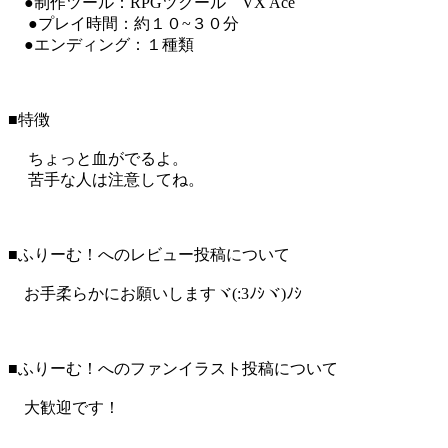
●制作ツール：RPGツクール VX Ace
●プレイ時間：約１０~３０分
●エンディング：１種類
■特徴
ちょっと血がでるよ。
苦手な人は注意してね。
■ふりーむ！へのレビュー投稿について
お手柔らかにお願いしますヾ(:3ﾉｼヾ)ﾉｼ
■ふりーむ！へのファンイラスト投稿について
大歓迎です！