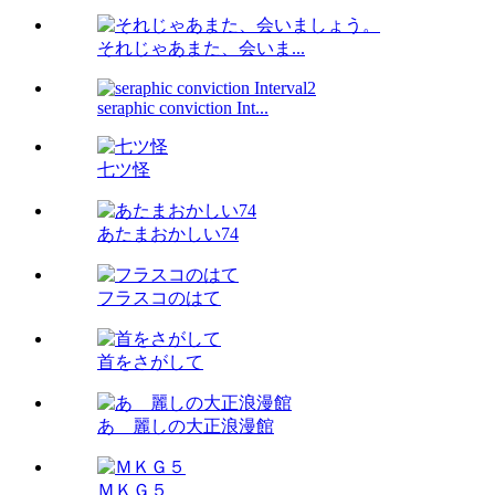
それじゃあまた、会いま...
seraphic conviction Int...
七ツ怪
あたまおかしい74
フラスコのはて
首をさがして
あゝ麗しの大正浪漫館
ＭＫＧ５