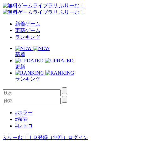
新着ゲーム
更新ゲーム
ランキング
新着
更新
ランキング
#ホラー
#探索
#レトロ
ふりーむ！ＩＤ登録（無料）
ログイン