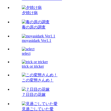
夕焼け病
毒の原の調査
moyasidark Ver1.1
select
trick or tricker
この変態さんめ！
７日目の花嫁
見過ごしていた愛