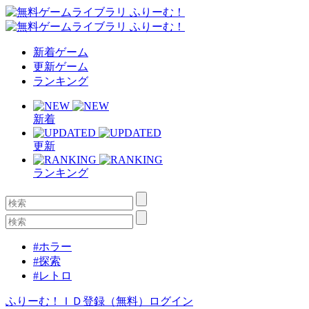
新着ゲーム
更新ゲーム
ランキング
新着
更新
ランキング
#ホラー
#探索
#レトロ
ふりーむ！ＩＤ登録（無料）
ログイン