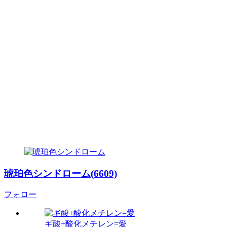
琥珀色シンドローム(6609)
フォロー
ギ酸+酸化メチレン=愛