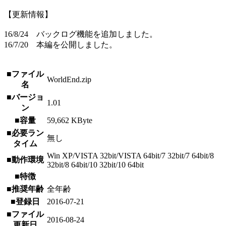
【更新情報】
16/8/24 バックログ機能を追加しました。
16/7/20 本編を公開しました。
■ファイル
WorldEnd.zip
名
■バージョ
1.01
ン
■容量
59,662 KByte
■必要ラン
無し
タイム
Win XP/VISTA 32bit/VISTA 64bit/7 32bit/7 64bit/8
■動作環境
32bit/8 64bit/10 32bit/10 64bit
■特徴
■推奨年齢
全年齢
■登録日
2016-07-21
■ファイル
2016-08-24
更新日