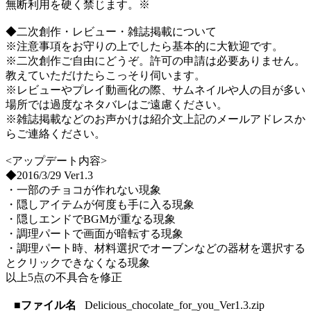
無断利用を硬く禁じます。※
◆二次創作・レビュー・雑誌掲載について
※注意事項をお守りの上でしたら基本的に大歓迎です。
※二次創作ご自由にどうぞ。許可の申請は必要ありません。
教えていただけたらこっそり伺います。
※レビューやプレイ動画化の際、サムネイルや人の目が多い
場所では過度なネタバレはご遠慮ください。
※雑誌掲載などのお声かけは紹介文上記のメールアドレスか
らご連絡ください。
<アップデート内容>
◆2016/3/29 Ver1.3
・一部のチョコが作れない現象
・隠しアイテムが何度も手に入る現象
・隠しエンドでBGMが重なる現象
・調理パートで画面が暗転する現象
・調理パート時、材料選択でオーブンなどの器材を選択する
とクリックできなくなる現象
以上5点の不具合を修正
■ファイル名
Delicious_chocolate_for_you_Ver1.3.zip