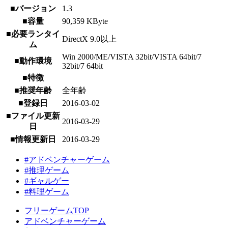
■バージョン
1.3
■容量
90,359 KByte
■必要ランタイ
DirectX 9.0以上
ム
Win 2000/ME/VISTA 32bit/VISTA 64bit/7
■動作環境
32bit/7 64bit
■特徴
■推奨年齢
全年齢
■登録日
2016-03-02
■ファイル更新
2016-03-29
日
■情報更新日
2016-03-29
#アドベンチャーゲーム
#推理ゲーム
#ギャルゲー
#料理ゲーム
フリーゲームTOP
アドベンチャーゲーム