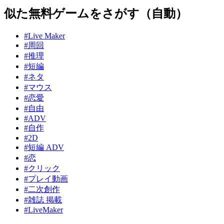
似た無料ゲームをさがす（自動）
#Live Maker
#周回
#推理
#短編
#ネタ
#マウス
#恋愛
#自由
#ADV
#自作
#2D
#短編 ADV
#恋
#クリック
#プレイ動画
#二次創作
#雑誌 掲載
#LiveMaker