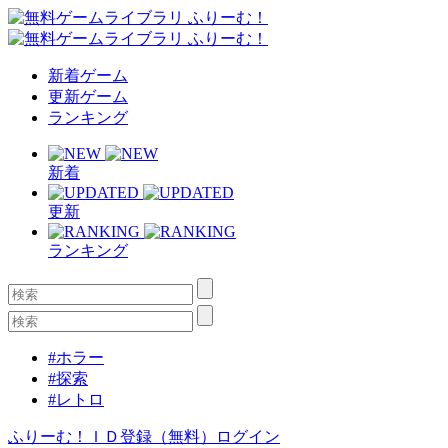
新着ゲーム
更新ゲーム
ランキング
新着
更新
ランキング
#ホラー
#探索
#レトロ
ふりーむ！ＩＤ登録（無料）
ログイン