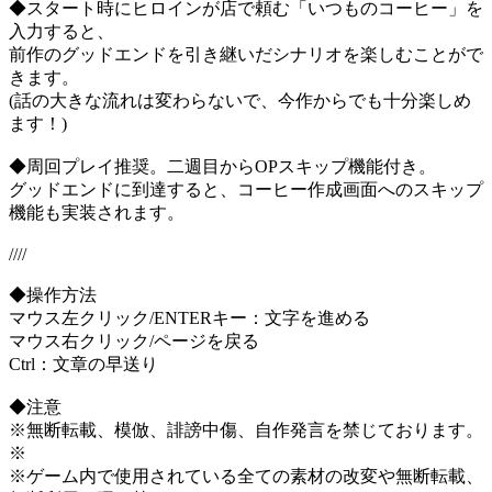
◆スタート時にヒロインが店で頼む「いつものコーヒー」を
入力すると、
前作のグッドエンドを引き継いだシナリオを楽しむことがで
きます。
(話の大きな流れは変わらないで、今作からでも十分楽しめ
ます！)
◆周回プレイ推奨。二週目からOPスキップ機能付き。
グッドエンドに到達すると、コーヒー作成画面へのスキップ
機能も実装されます。
////
◆操作方法
マウス左クリック/ENTERキー：文字を進める
マウス右クリック/ページを戻る
Ctrl：文章の早送り
◆注意
※無断転載、模倣、誹謗中傷、自作発言を禁じております。
※
※ゲーム内で使用されている全ての素材の改変や無断転載、