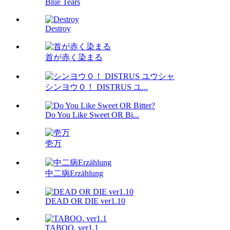
Blue Tears
Destroy
首が赤く染まる
シンヨウ０！ DISTRUS ユ...
Do You Like Sweet OR Bi...
壱万
中二病Erzählung
DEAD OR DIE ver1.10
TABOO. ver1.1