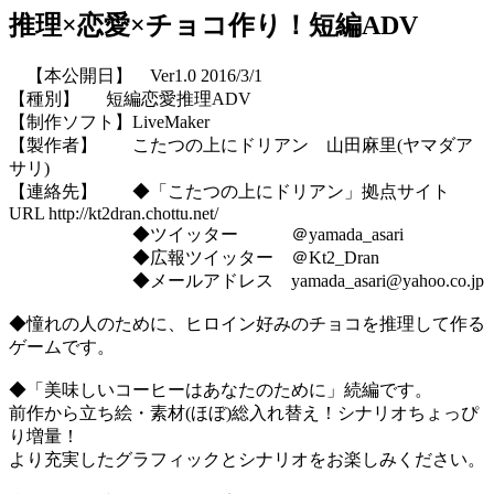
推理×恋愛×チョコ作り！短編ADV
【本公開日】 Ver1.0 2016/3/1
【種別】 短編恋愛推理ADV
【制作ソフト】LiveMaker
【製作者】 こたつの上にドリアン 山田麻里(ヤマダア
サリ)
【連絡先】 ◆「こたつの上にドリアン」拠点サイト
URL http://kt2dran.chottu.net/
◆ツイッター ＠yamada_asari
◆広報ツイッター ＠Kt2_Dran
◆メールアドレス yamada_asari@yahoo.co.jp
◆憧れの人のために、ヒロイン好みのチョコを推理して作る
ゲームです。
◆「美味しいコーヒーはあなたのために」続編です。
前作から立ち絵・素材(ほぼ)総入れ替え！シナリオちょっぴ
り増量！
より充実したグラフィックとシナリオをお楽しみください。