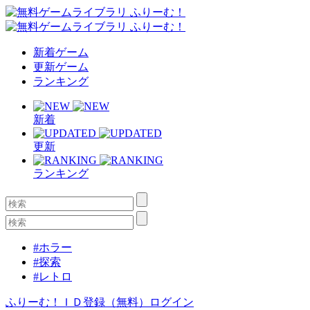
新着ゲーム
更新ゲーム
ランキング
新着
更新
ランキング
#ホラー
#探索
#レトロ
ふりーむ！ＩＤ登録（無料）
ログイン