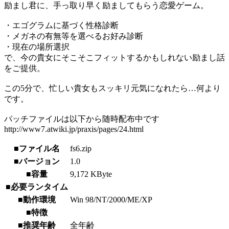
励まし君に、手っ取り早く励ましてもらう恋愛ゲーム。
・エゴグラムに基づく性格診断
・メガネの有無等を選べるお好み診断
・現在の場所選択
で、今の貴女にそこそこフィットするかもしれない励まし話
をご提供。
この5分で、忙しい貴女もスッキリ元気になれたら…何より
です。
パッチファイルは以下から随時配布中です
http://www7.atwiki.jp/praxis/pages/24.html
■ファイル名
fs6.zip
■バージョン
1.0
■容量
9,172 KByte
■必要ランタイム
■動作環境
Win 98/NT/2000/ME/XP
■特徴
■推奨年齢
全年齢