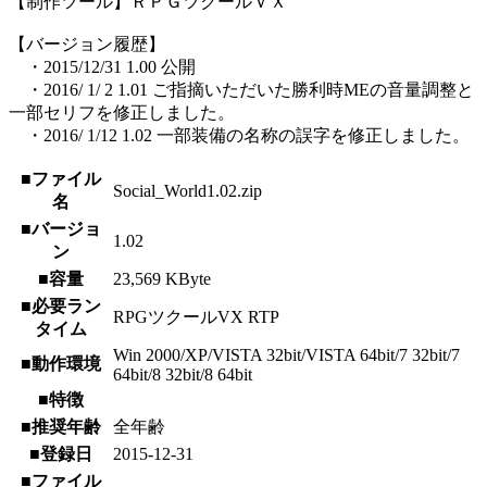
【制作ツール】ＲＰＧツクールＶＸ
【バージョン履歴】
・2015/12/31 1.00 公開
・2016/ 1/ 2 1.01 ご指摘いただいた勝利時MEの音量調整と
一部セリフを修正しました。
・2016/ 1/12 1.02 一部装備の名称の誤字を修正しました。
■ファイル
Social_World1.02.zip
名
■バージョ
1.02
ン
■容量
23,569 KByte
■必要ラン
RPGツクールVX RTP
タイム
Win 2000/XP/VISTA 32bit/VISTA 64bit/7 32bit/7
■動作環境
64bit/8 32bit/8 64bit
■特徴
■推奨年齢
全年齢
■登録日
2015-12-31
■ファイル