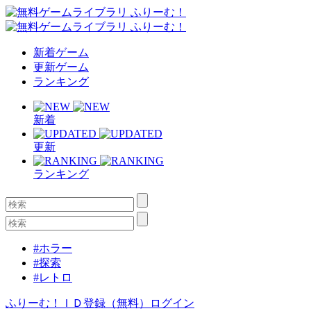
新着ゲーム
更新ゲーム
ランキング
新着
更新
ランキング
#ホラー
#探索
#レトロ
ふりーむ！ＩＤ登録（無料）
ログイン