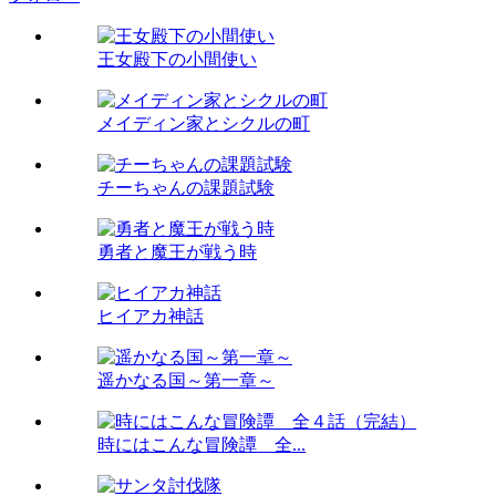
王女殿下の小間使い
メイディン家とシクルの町
チーちゃんの課題試験
勇者と魔王が戦う時
ヒイアカ神話
遥かなる国～第一章～
時にはこんな冒険譚 全...