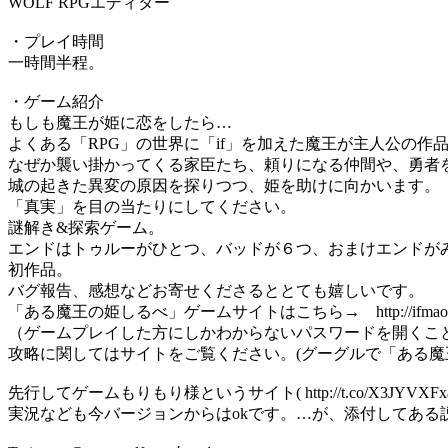
WOLF RPGエディター
・プレイ時間
一時間半程。
・ゲーム紹介
もしも魔王が姫に恋をしたら…
よくある「RPG」の世界に「if」を加えた魔王が主人公の作
なぜか襲い掛かってくる家臣たち、頼りになる仲間や、勇者
城の起きた異変の原因を探りつつ、姫を助けに向かいます。
「真実」を目の当たりにしてください。
謎解き&探索ゲーム。
エンドはトゥルーがひとつ、バッドが６つ、おまけエンドが
初作品。
バグ報告、感想などお寄せくださるととても嬉しいです。
「ある魔王の姫しるべ」ゲームサイトはこちら→ http://ifmaourpg.w
（ゲームプレイした方にしかわからないパスワードを開くこ
攻略に関してはサイトをご覧ください。(グーグルで「ある魔
先行してゲームもりもり様というサイト( http://t.co/X
実況なども今バージョンからはokです。…が、添付してある説