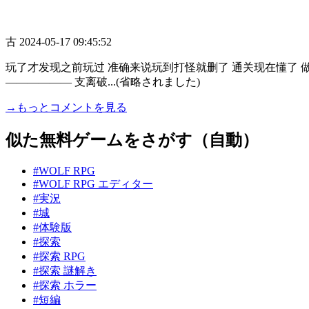
古
2024-05-17 09:45:52
玩了才发现之前玩过 准确来说玩到打怪就删了 通关现在懂了 做
—————— 支离破...(省略されました)
→もっとコメントを見る
似た無料ゲームをさがす（自動）
#WOLF RPG
#WOLF RPG エディター
#実況
#城
#体験版
#探索
#探索 RPG
#探索 謎解き
#探索 ホラー
#短編