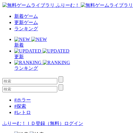
新着ゲーム
更新ゲーム
ランキング
新着
更新
ランキング
#ホラー
#探索
#レトロ
ふりーむ！ＩＤ登録（無料）
ログイン