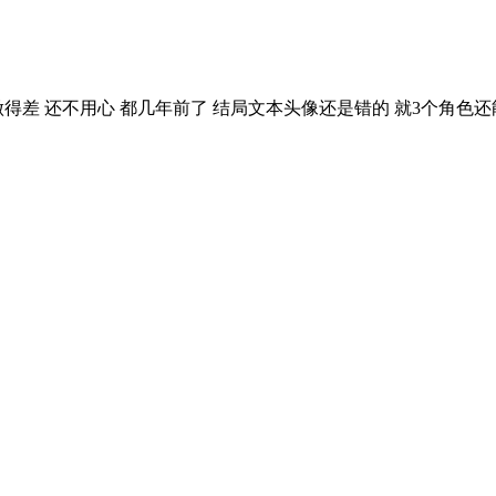
得差 还不用心 都几年前了 结局文本头像还是错的 就3个角色