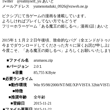
Twitter @eatmyself_yu あいと
メールアドレス yumenotuduki_0926@ezweb.ne.jp
ピクシブにて当ゲームの漫画を連載しています。
よろしければプレイしてない方でもどうぞ
フリーホラーゲーム「ある魔王の姫しるべ」漫画1話 | あいと http://www.pixiv
2015年１１月２２日午後頃、致命的なバグ（全エンドがト
今までダウンロードしてくださった方々に深くお詫び申し上
今度こそ、「ある魔王の姫しるべ」よろしくお願いいたしま
■ファイル名
arumaou.zip
■バージョン
2.0１
■容量
85,755 KByte
■必要ランタイム
■動作環境
Win 95/98/2000/NT/ME/XP/VISTA 32bit/VISTA 64b
■特徴
■推奨年齢
全年齢
■登録日
2015-11-21
■ファイル更新日
2015-11-22