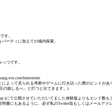
品です。
をパーティに加えての城内探索。
みっつです。
ix.com/himesirube
とによって見られる考察やゲームに行き詰った際のヒントがあ
王の姫しるべ」と打つと出てきます。)
3JYVXFxap )にて公開させていただいてました体験版よりもエ
明書にもあるように、必ず私のTwitter垢もしくはメールア