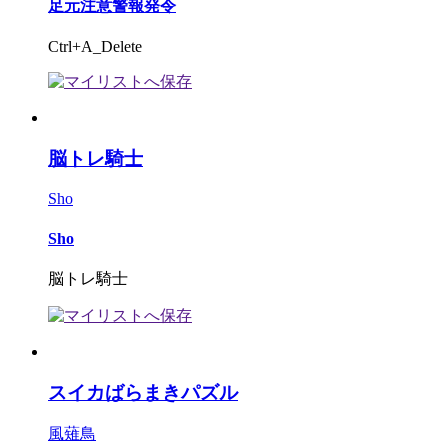
足元注意警報発令
Ctrl+A_Delete
脳トレ騎士
Sho
Sho
脳トレ騎士
スイカばらまきパズル
風薙鳥