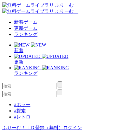
新着ゲーム
更新ゲーム
ランキング
新着
更新
ランキング
#ホラー
#探索
#レトロ
ふりーむ！ＩＤ登録（無料）
ログイン