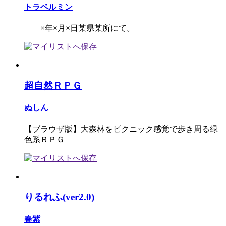
トラベルミン
――×年×月×日某県某所にて。
超自然ＲＰＧ
ぬしん
【ブラウザ版】大森林をピクニック感覚で歩き周る緑
色系ＲＰＧ
りるれふ(ver2.0)
春紫