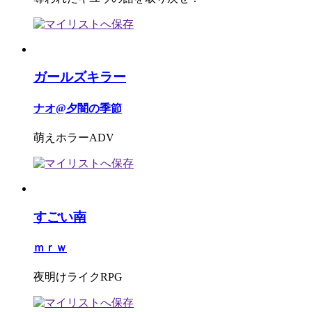
ガールズキラー
ナオ@夕闇の季節
萌えホラーADV
すごい南
ｍｒｗ
夜明けライクRPG