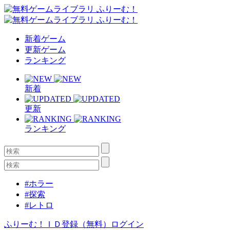
新着ゲーム
更新ゲーム
ランキング
新着
更新
ランキング
#ホラー
#探索
#レトロ
ふりーむ！ＩＤ登録（無料）
ログイン