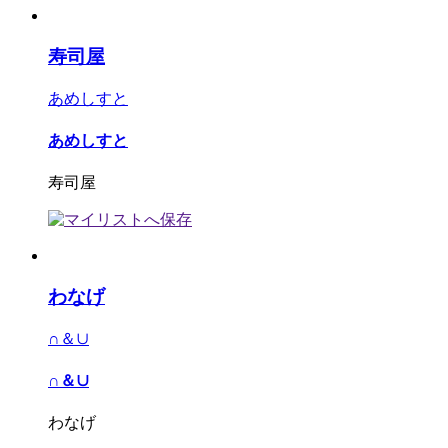
寿司屋
あめしすと
あめしすと
寿司屋
わなげ
∩＆∪
∩＆∪
わなげ