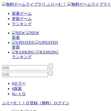
新着ゲーム
更新ゲーム
ランキング
新着
更新
ランキング
#ホラー
#探索
#レトロ
ふりーむ！ＩＤ登録（無料）
ログイン