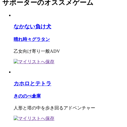
サポーターのオススメゲーム
なかない負け犬
晴れ時々グラタン
乙女向け寄り一般ADV
カホロとテトラ
きののべ倉庫
人形と塔の中を歩き回るアドベンチャー