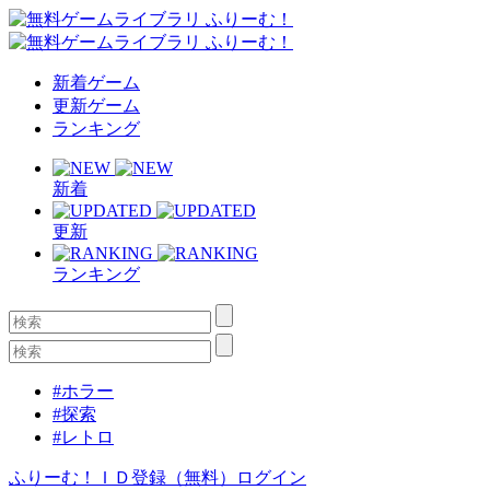
新着ゲーム
更新ゲーム
ランキング
新着
更新
ランキング
#ホラー
#探索
#レトロ
ふりーむ！ＩＤ登録（無料）
ログイン