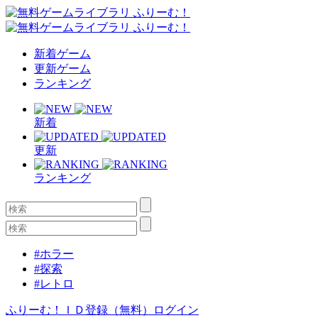
新着ゲーム
更新ゲーム
ランキング
新着
更新
ランキング
#ホラー
#探索
#レトロ
ふりーむ！ＩＤ登録（無料）
ログイン