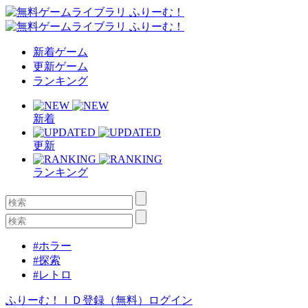
新着ゲーム
更新ゲーム
ランキング
新着
更新
ランキング
#ホラー
#探索
#レトロ
ふりーむ！ＩＤ登録（無料）
ログイン