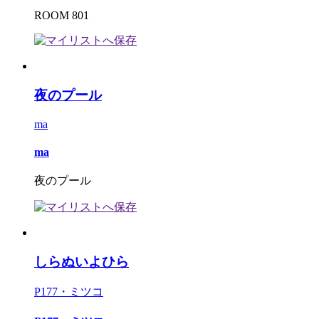
ROOM 801
夜のプール
ma
ma
夜のプール
しらぬいよひら
P177・ミツコ