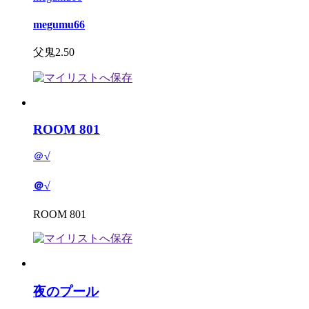
megumu66
父鬼2.50
ROOM 801
＠√
＠√
ROOM 801
夜のプール