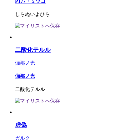
P177・ミツコ
しらぬいよひら
二酸化テルル
伽那ノ光
伽那ノ光
二酸化テルル
虚偽
ガルク