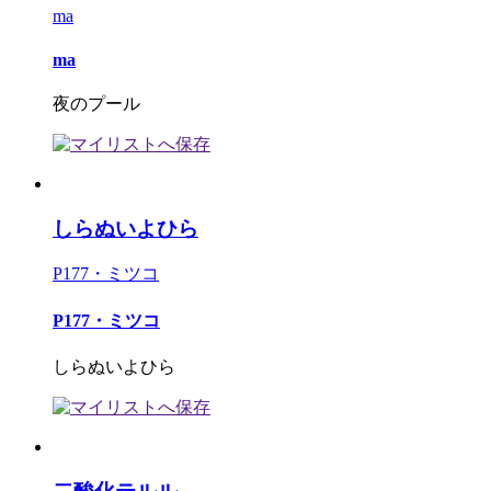
ma
ma
夜のプール
しらぬいよひら
P177・ミツコ
P177・ミツコ
しらぬいよひら