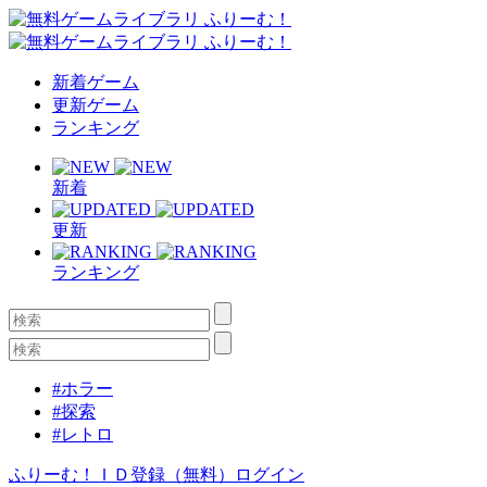
新着ゲーム
更新ゲーム
ランキング
新着
更新
ランキング
#ホラー
#探索
#レトロ
ふりーむ！ＩＤ登録（無料）
ログイン