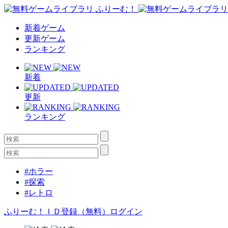
新着ゲーム
更新ゲーム
ランキング
新着
更新
ランキング
#ホラー
#探索
#レトロ
ふりーむ！ＩＤ登録（無料）
ログイン