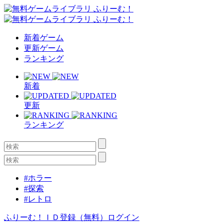
新着ゲーム
更新ゲーム
ランキング
新着
更新
ランキング
#ホラー
#探索
#レトロ
ふりーむ！ＩＤ登録（無料）
ログイン