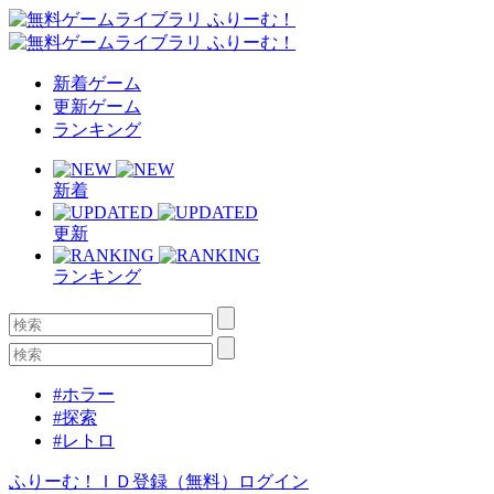
新着ゲーム
更新ゲーム
ランキング
新着
更新
ランキング
#ホラー
#探索
#レトロ
ふりーむ！ＩＤ登録（無料）
ログイン