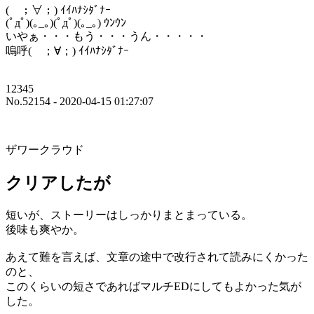
( ；∀；) ｲｲﾊﾅｼﾀﾞﾅｰ
(ﾟдﾟ)(｡_｡)(ﾟдﾟ)(｡_｡) ｳﾝｳﾝ
いやぁ・・・もう・・・うん・・・・・
嗚呼( ；∀；) ｲｲﾊﾅｼﾀﾞﾅｰ
12345
No.52154 - 2020-04-15 01:27:07
ザワークラウド
クリアしたが
短いが、ストーリーはしっかりまとまっている。
後味も爽やか。
あえて難を言えば、文章の途中で改行されて読みにくかった
のと、
このくらいの短さであればマルチEDにしてもよかった気が
した。