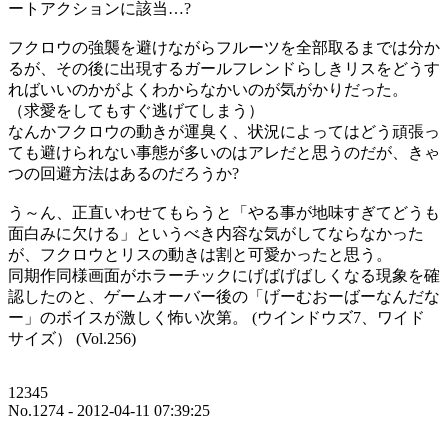
ートアクションに該当…?
フクロウの強襲を避けながらフルーツを全部取るまでは分か
るが、その後に出現するガールフレンドらしきリスをどうす
ればいいのかがよくわからなかいのが気がかりだった。
（求愛をしてもすぐ逃げてしまう）
なんかフクロウの動きが運臭く、状況によってはどう頑張っ
ても避けられない事態が多いのはアレだと思うのだが、きゃ
つの回避方法はあるのだろうか?
う～ん、正直いわせてもらうと「やる事が地味すぎてどうも
面白みに欠ける」というべき内容な気がしてならなかった
が、フクロウとリスの動きは割と可愛かったと思う。
同期作同様画面がホラーチックにげばげばしくなる現象を確
認したのと、ゲームオーバー後の「げーむおーばーなんだな
ー」のボイスが激しく怖い次第。 (ウインドウズ7、ワイド
サイズ） (Vol.256)
12345
No.1274 - 2012-04-11 07:39:25