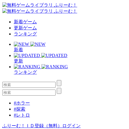
新着ゲーム
更新ゲーム
ランキング
新着
更新
ランキング
#ホラー
#探索
#レトロ
ふりーむ！ＩＤ登録（無料）
ログイン