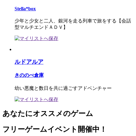
Stella*box
少年と少女と二人、銀河を走る列車で旅をする【会話
型マルチエンドＡＤＶ】
ルドアルア
きののべ倉庫
幼い悪魔と数日を共に過ごすアドベンチャー
あなたにオススメのゲーム
フリーゲームイベント開催中！