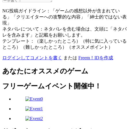
NG投稿ガイドライン：「ゲームの感想以外が含まれてい
る」「クリエイターへの攻撃的な内容」「紳士的ではない表
現」
ネタバレについて：ネタバレを含む場合は、文頭に「ネタバ
レを含みます」と記載をお願いします。
テンプレート：（楽しかったところ）（特に気に入っている
ところ）（難しかったところ）（オススメポイント）
ログインしてコメントを書く
または
Freem！IDを作成
あなたにオススメのゲーム
フリーゲームイベント開催中！