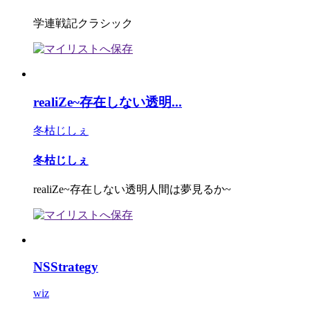
学連戦記クラシック
realiZe~存在しない透明...
冬枯じしぇ
冬枯じしぇ
realiZe~存在しない透明人間は夢見るか~
NSStrategy
wiz