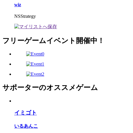
wiz
NSStrategy
フリーゲームイベント開催中！
サポーターのオススメゲーム
イミゴト
いるあんこ