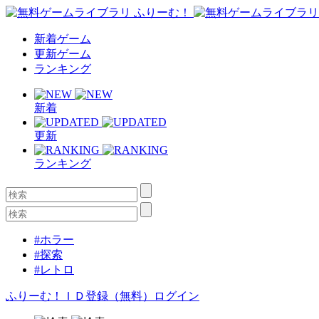
新着ゲーム
更新ゲーム
ランキング
新着
更新
ランキング
#ホラー
#探索
#レトロ
ふりーむ！ＩＤ登録（無料）
ログイン