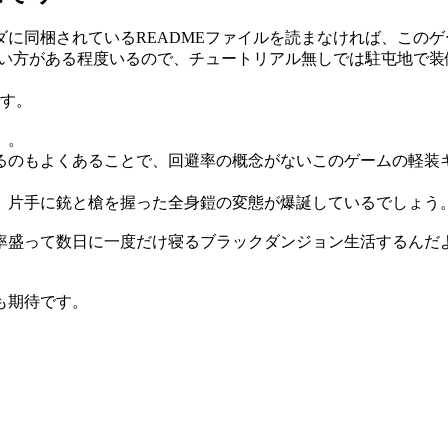
に同梱されているREADMEファイルを読まなければ、この
ない方がある程度いるので、チュートリアル無しでは駐屯地で
です。
）。
るのもよくあることで、回避率の概念がないこのゲームの軽装
、片手に銃と槍を握った全身鎧の変態が爆誕しているでしょう
率盛って数日に一度だけ寝るブラックダンジョン生活するんだ
も期待です。