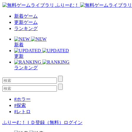
新着ゲーム
更新ゲーム
ランキング
新着
更新
ランキング
#ホラー
#探索
#レトロ
ふりーむ！ＩＤ登録（無料）
ログイン