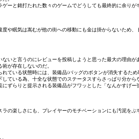
ラゲーと銘打たれた数々のゲームでどうしても最終的に余りが
腹度や眠気は嵩むが他の街への移動にも金は掛からないため、
いないと言うのにレビューを投稿しようと思った最大の理由が
る術が存在しないのだ。
られている状態時には、装備品/バッグのボタンが消失するため
下している為、十全な状態でのステータスすらさっぱり分から
覧にずらりと提示される装備品がフワッとした「なんかすげー
スラの楽しさにも、プレイヤーのモチベーションにも汚泥をぶ