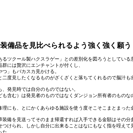
で装備品を見比べられるよう強く強く願う
あるツクール製ハクスラゲー」との差別化を図ろうとしている
品群には贅沢にエンチャントが付くし、
やつ」もバカスカ見かける。
と二度見したくなるものがざくざくと落ちてくれるので脳汁も
も、発見時では自分のものではない。
ども含む）は発見者のものではなくダンジョン所有者のものな
修理にも、とにかくあらゆる施設を使う度そこそこまとまった
華装備を見送ってそのまま帰還すれば入手できる金額はその分
せつけられ、しかし自分に出来ることはなにもなく指を咥えて
った。