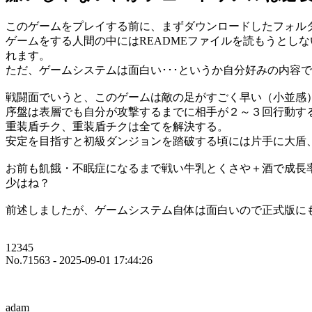
このゲームをプレイする前に、まずダウンロードしたフォルダ
ゲームをする人間の中にはREADMEファイルを読もうとし
れます。
ただ、ゲームシステムは面白い･･･というか自分好みの内容
戦闘面でいうと、このゲームは敵の足がすごく早い（小並感
序盤は表層でも自分が攻撃するまでに相手が２～３回行動す
重装盾チク、重装盾チクは全てを解決する。
安定を目指すと初級ダンジョンを踏破する頃には片手に大盾
お前も飢餓・不眠症になるまで戦い牛乳とくさや＋酒で成長
少はね？
前述しましたが、ゲームシステム自体は面白いので正式版に
12345
No.71563 - 2025-09-01 17:44:26
adam