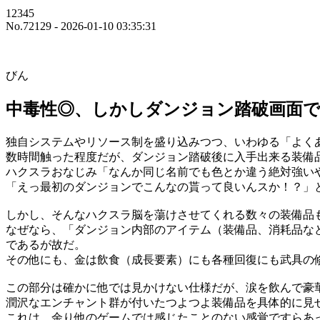
12345
No.72129 - 2026-01-10 03:35:31
びん
中毒性◎、しかしダンジョン踏破画面
独自システムやリソース制を盛り込みつつ、いわゆる「よく
数時間触った程度だが、ダンジョン踏破後に入手出来る装備
ハクスラおなじみ「なんか同じ名前でも色とか違う絶対強い
「えっ最初のダンジョンでこんなの貰って良いんスか！？」
しかし、そんなハクスラ脳を蕩けさせてくれる数々の装備品
なぜなら、「ダンジョン内部のアイテム（装備品、消耗品な
であるが故だ。
その他にも、金は飲食（成長要素）にも各種回復にも武具の
この部分は確かに他では見かけない仕様だが、涙を飲んで豪
潤沢なエンチャント群が付いたつよつよ装備品を具体的に見
これは、余り他のゲームでは感じたことのない感覚ですらあ