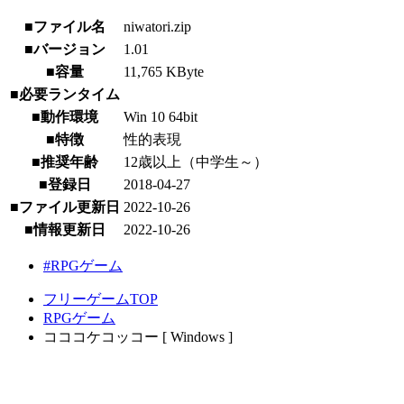
■ファイル名
niwatori.zip
■バージョン
1.01
■容量
11,765 KByte
■必要ランタイム
■動作環境
Win 10 64bit
■特徴
性的表現
■推奨年齢
12歳以上（中学生～）
■登録日
2018-04-27
■ファイル更新日
2022-10-26
■情報更新日
2022-10-26
#RPGゲーム
フリーゲームTOP
RPGゲーム
コココケコッコー [ Windows ]