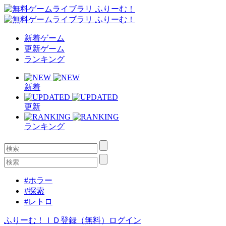
新着ゲーム
更新ゲーム
ランキング
新着
更新
ランキング
#ホラー
#探索
#レトロ
ふりーむ！ＩＤ登録（無料）
ログイン