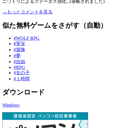
ニワトリによるステータス強化...(省略されました)
→もっとコメントを見る
似た無料ゲームをさがす（自動）
#WOLF RPG
#実況
#冒険
#夢
#自由
#RPG
#女の子
#１時間
ダウンロード
Windows