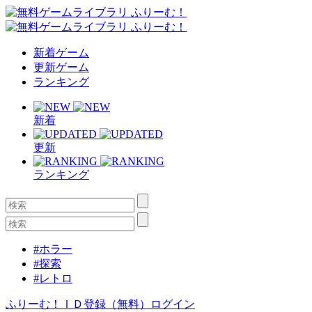
新着ゲーム
更新ゲーム
ランキング
新着
更新
ランキング
#ホラー
#探索
#レトロ
ふりーむ！ＩＤ登録（無料）
ログイン