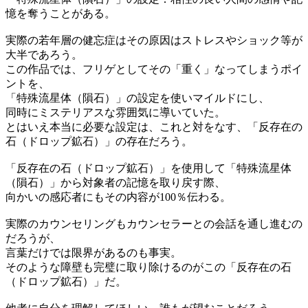
憶を奪うことがある。
実際の若年層の健忘症はその原因はストレスやショック等が
大半であろう。
この作品では、フリゲとしてその「重く」なってしまうポイ
ントを、
「特殊流星体（隕石）」の設定を使いマイルドにし、
同時にミステリアスな雰囲気に導いていた。
とはいえ本当に必要な設定は、これと対をなす、「反存在の
石（ドロップ鉱石）」の存在だろう。
「反存在の石（ドロップ鉱石）」を使用して「特殊流星体
（隕石）」から対象者の記憶を取り戻す際、
向かいの感応者にもその内容が100％伝わる。
実際のカウンセリングもカウンセラーとの会話を通し進むの
だろうが、
言葉だけでは限界があるのも事実。
そのような障壁も完璧に取り除けるのがこの「反存在の石
（ドロップ鉱石）」だ。