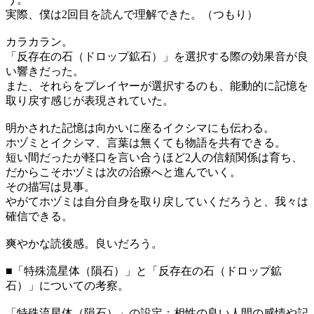
実際、僕は2回目を読んで理解できた。（つもり）
カラカラン。
「反存在の石（ドロップ鉱石）」を選択する際の効果音が良
い響きだった。
また、それらをプレイヤーが選択するのも、能動的に記憶を
取り戻す感じが表現されていた。
明かされた記憶は向かいに座るイクシマにも伝わる。
ホヅミとイクシマ、言葉は無くても物語を共有できる。
短い間だったが軽口を言い合うほど2人の信頼関係は育ち、
だからこそホヅミは次の治療へと進んでいく。
その描写は見事。
やがてホヅミは自分自身を取り戻していくだろうと、我々は
確信できる。
爽やかな読後感。良いだろう。
■「特殊流星体（隕石）」と「反存在の石（ドロップ鉱
石）」についての考察。
「特殊流星体（隕石）」の設定：相性の良い人間の感情や記