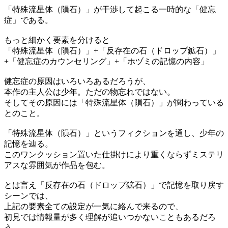
「特殊流星体（隕石）」が干渉して起こる一時的な「健忘
症」である。
もっと細かく要素を分けると
「特殊流星体（隕石）」+「反存在の石（ドロップ鉱石）」
+「健忘症のカウンセリング」+「ホヅミの記憶の内容」
健忘症の原因はいろいろあるだろうが、
本作の主人公は少年。ただの物忘れではない。
そしてその原因には「特殊流星体（隕石）」が関わっている
とのこと。
「特殊流星体（隕石）」というフィクションを通し、少年の
記憶を辿る。
このワンクッション置いた仕掛けにより重くならずミステリ
アスな雰囲気が作品を包む。
とは言え「反存在の石（ドロップ鉱石）」で記憶を取り戻す
シーンでは、
上記の要素全ての設定が一気に絡んで来るので、
初見では情報量が多く理解が追いつかないこともあるだろ
う。