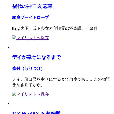
禍代の神子-勿忘草-
箱庭ゾーイトロープ
時は大正、或る少女と守護霊の怪奇譚、二幕目
デイが幸せになるまで
森付（もりつけ）
デイ。僕は君を幸せにするまで何度でも……この物語
をかき直すから。
MY HOBBY IS 短編版