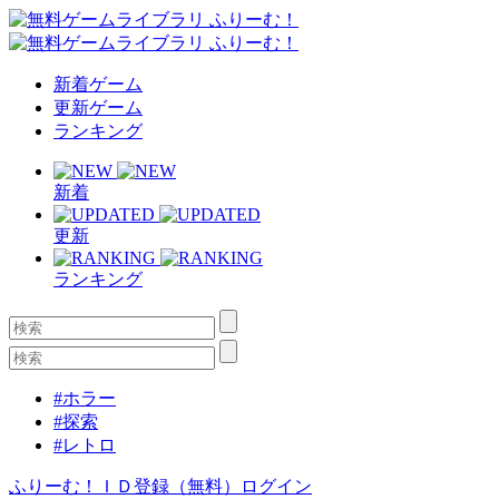
新着ゲーム
更新ゲーム
ランキング
新着
更新
ランキング
#ホラー
#探索
#レトロ
ふりーむ！ＩＤ登録（無料）
ログイン