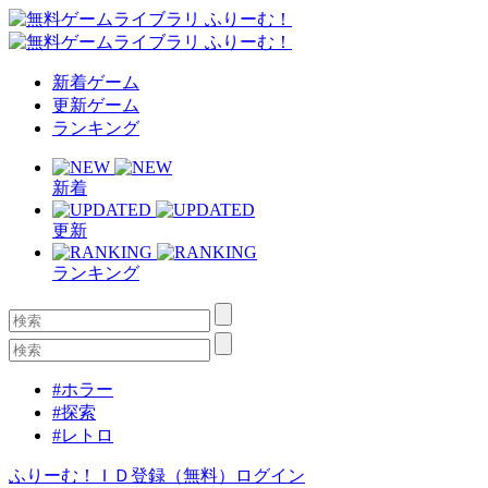
新着ゲーム
更新ゲーム
ランキング
新着
更新
ランキング
#ホラー
#探索
#レトロ
ふりーむ！ＩＤ登録（無料）
ログイン