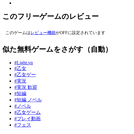
このフリーゲームのレビュー
このゲームは
レビュー機能
がOFFに設定されています
似た無料ゲームをさがす（自動）
#Light.vn
#乙女
#乙女ゲー
#実況
#実況 歓迎
#短編
#短編 ノベル
#ノベル
#乙女ゲーム
#プレイ動画
#フェス