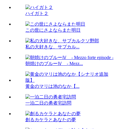
ハイガト２
この世にさよならまた明日
私の大好きな、サブカル...
朝焼けのブルーⅣ - Mezz...
黄金のマリは池のなか【...
一泊二日の勇者宅訪問
創るカケラとあなたの夢